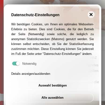
Datenschutz-Einstellungen
Wir benötigen Cookies, um Ihnen ein optimales Webseiten-
Erlebnis zu bieten. Dies sind Cookies, die für den Betrieb
der Seite (Notwendig) sowie solche, die lediglich zu
anonymen Statistikzwecken (Matomo) genutzt werden. Sie
Kontaktbüro Pflegeselbsthilfe
können selbst entscheiden, ob Sie der Statistikerfassung
zustimmen möchten. Diese Einstellung können Sie jederzeit
im Fuß der Seite unter "Datenschutz-Einstellungen" ändern.
Gruga-Kaffeefahrt für Menschen mit Demenz
Notwendig
Das Kontaktbüro Pflegeselbsthilfe des Caritasverbandes
für die Stadt Essen lädt Menschen mit einer demenziellen
Details anzeigen/ausblenden
Erkrankung und ihre Angehörigen zu einem
unbeschwerten Nachmittag und einer kleinen Reise in die
Auswahl bestätigen
Vergangenheit, einer Gruga-Kaffeefahrt, ein.
Alle auswählen