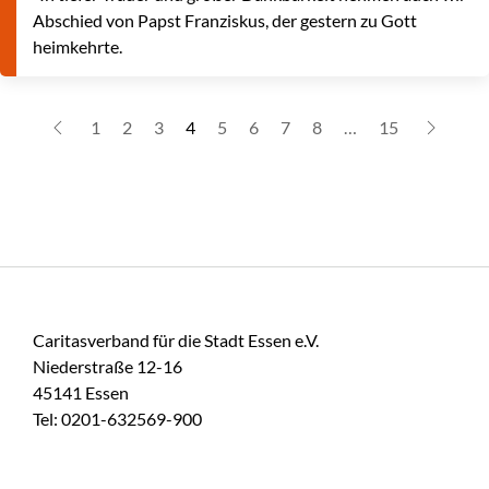
Abschied von Papst Franziskus, der gestern zu Gott
heimkehrte.
1
2
3
4
5
6
7
8
…
15
Caritasverband für die Stadt Essen e.V.
Niederstraße 12-16
45141 Essen
Tel: 0201-632569-900