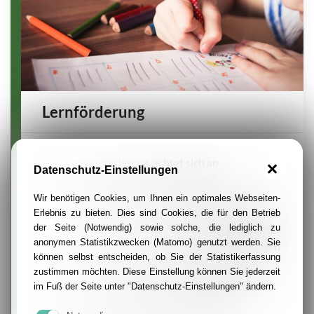
Lernförderung
Unsere Lernförderung richtet sich an
Datenschutz-Einstellungen
Schüler/innen an Grundschulen und
weiterführenden Schulen aller Schulformen, die
Wir benötigen Cookies, um Ihnen ein optimales Webseiten-
einen Anspruch auf Leistungen des Bildungs- und
Erlebnis zu bieten. Dies sind Cookies, die für den Betrieb
der Seite (Notwendig) sowie solche, die lediglich zu
Teilhabegesetzes haben. Die Lernförderangebote
anonymen Statistikzwecken (Matomo) genutzt werden. Sie
der cse finden derzeit an rund 30 Schulstandorten
können selbst entscheiden, ob Sie der Statistikerfassung
in den Stadtbezirken I (Stadtmitte), VII (Steele,
zustimmen möchten. Diese Einstellung können Sie jederzeit
Kray) und VIII (Überruhr, Burgaltendorf) statt.
im Fuß der Seite unter "Datenschutz-Einstellungen" ändern.
Schüler/innen werden dort wöchentlich
fortlaufend in Kleingruppen von unseren