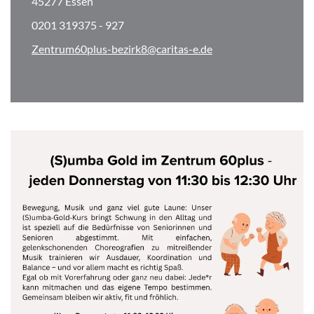
45277 Essen
0201 319375 - 927
Zentrum60plus-bezirk8@caritas-e.de