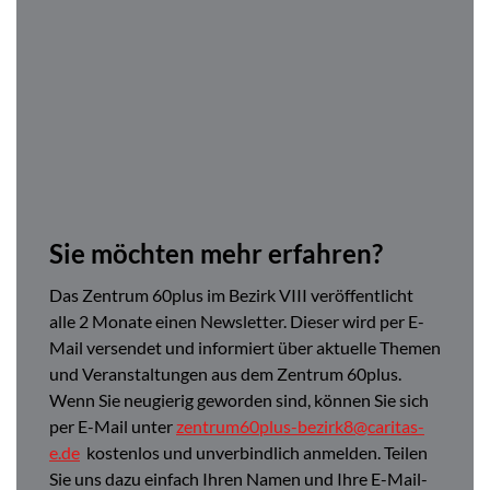
Sie möchten mehr erfahren?
Das Zentrum 60plus im Bezirk VIII veröffentlicht
alle 2 Monate einen Newsletter. Dieser wird per E-
Mail versendet und informiert über aktuelle Themen
und Veranstaltungen aus dem Zentrum 60plus.
Wenn Sie neugierig geworden sind, können Sie sich
per E-Mail unter
zentrum60plus-bezirk8@caritas-
e.de
kostenlos und unverbindlich anmelden. Teilen
Sie uns dazu einfach Ihren Namen und Ihre E-Mail-