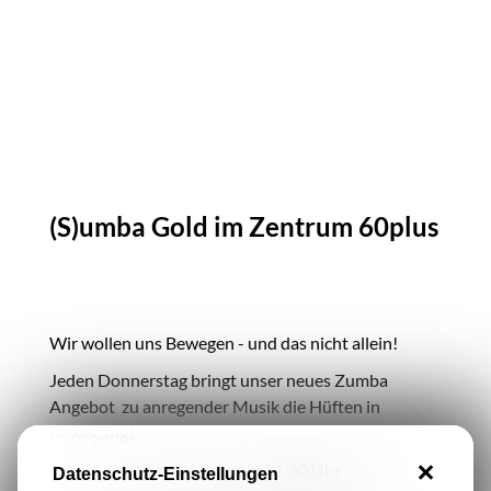
(S)umba Gold im Zentrum 60plus
Wir wollen uns Bewegen - und das nicht allein!
Jeden Donnerstag bringt unser neues Zumba
Angebot zu anregender Musik die Hüften in
Bewegung!
Los geht es Donnerstags um 11:30 Uhr
Datenschutz-Einstellungen