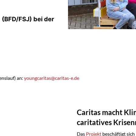
t (BFD/FSJ) bei der
nslauf) an:
youngcaritas@caritas-e.de
Caritas macht Kl
caritatives Kris
Das
Projekt
beschäftigt sic