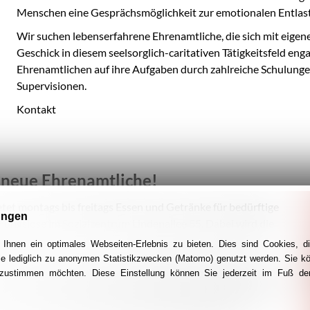
Menschen eine Gesprächsmöglichkeit zur emotionalen Entla
Wir suchen lebenserfahrene Ehrenamtliche, die sich mit
eigen
Geschick in diesem s
eelsorglich-caritativen Tätigkeitsfeld
enga
Ehrenamtlichen auf ihre Aufgaben durch zahlreiche Schulungen
Supervisionen.
Kontakt
f neue Ehrenamtliche!
etet montags bis freitags Essen und Getränke für bedürftige
ungen
ungslose im Sozialzentrum Lindenallee 55. Dabei wird die
en.
Ihnen ein optimales Webseiten-Erlebnis zu bieten. Dies sind Cookies, di
ie lediglich zu anonymen Statistikzwecken (Matomo) genutzt werden. Sie k
enamtliche, die an einem Tag in der Woche das Team der
g zustimmen möchten. Diese Einstellung können Sie jederzeit im Fuß der
en sich mit den Gästen in dem Tagesaufenthaltsraum, bereiten
sie sich um die Ausgabe des gelieferten Mittagessens. Die