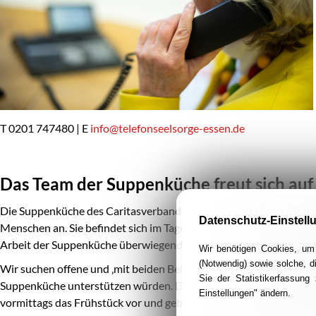
T 0201 747480 | E
info@telefonseelsorge-essen.de
Das Team der Suppenküche freut sich au
Die Suppenküche des Caritasverbandes für die Stadt Essen e.V. bi
Datenschutz-Einstell
Menschen an. Sie befindet sich
im Tagesaufenthaltsraum für Wohn
Arbeit der Suppenküche überwiegend von Ehrenamtlichen getrag
Wir benötigen Cookies, um 
(Notwendig) sowie solche, d
Wir suchen offene und ‚mit beiden Beinen im Leben stehende‘ Ehr
Sie der Statistikerfassun
Suppenküche unterstützen würden. Die Ehrenamtlichen unterhalt
Einstellungen" ändern.
vormittags das Frühstück vor und geben es aus, mittags kümmern 