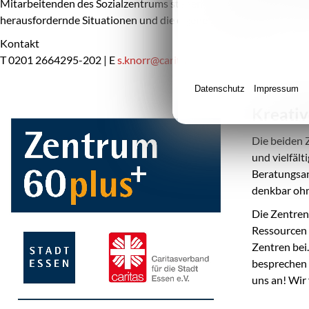
Mitarbeitenden des Sozialzentrums stehen den Helfer*innen zur Se
herausfordernde Situationen und die eigene Tätigkeit aus.
Kontakt
T
0201 2664295-202
|
E
s.knorr@caritas-e.de
Datenschutz
Impressum
Kreativ
Die beiden 
und vielfäl
Beratungsan
denkbar ohn
Die Zentren
Ressourcen 
Zentren bei
besprechen 
uns an! Wir 