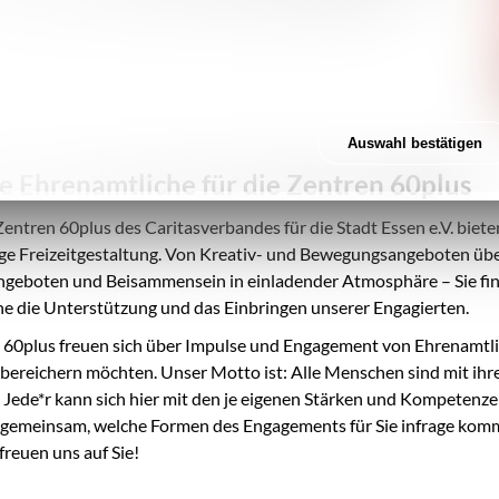
ite, tauschen sich mit ihnen über Aktuelles sowie
Auswahl bestätigen
e Ehrenamtliche für die Zentren 60plus
Zentren 60plus des Caritasverbandes für die Stadt Essen e.V. biet
tige Freizeitgestaltung. Von Kreativ- und Bewegungsangeboten üb
geboten und Beisammensein in einladender Atmosphäre – Sie find
e die Unterstützung und das Einbringen unserer Engagierten.
 60plus freuen sich über Impulse und Engagement von Ehrenamtlich
bereichern möchten. Unser Motto ist: Alle Menschen sind mit ihren
. Jede*r kann sich hier mit den je eigenen Stärken und Kompetenze
gemeinsam, welche Formen des Engagements für Sie infrage komme
freuen uns auf Sie!