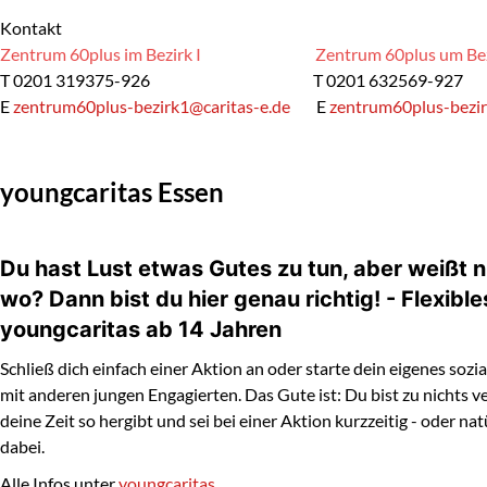
Kontakt
Zentrum 60plus im Bezirk I
Zentrum 60plus um Bez
T
0201 319375-926
T
0201 632569-927
E
zentrum60plus-bezirk1@caritas-e.de
E
zentrum60plus-bezir
youngcaritas Essen
Du hast Lust etwas Gutes zu tun, aber weißt 
wo? Dann bist du hier genau richtig! - Flexibl
youngcaritas ab 14 Jahren
Schließ dich einfach einer Aktion an oder starte dein eigenes sozi
mit anderen jungen Engagierten. Das Gute ist: Du bist zu nichts ve
deine Zeit so hergibt und sei bei einer Aktion kurzzeitig - oder nat
dabei.
Alle Infos unter
youngcaritas