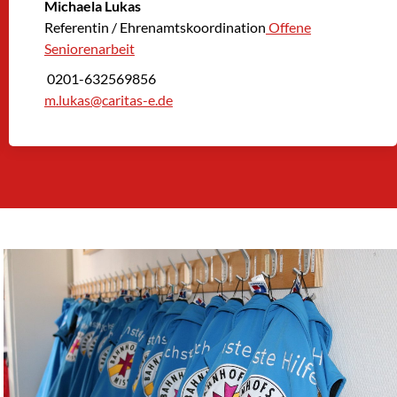
Michaela Lukas
Referentin / Ehrenamtskoordination
Offene
Seniorenarbeit
0201-632569856
m.lukas@caritas-e.de