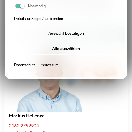
Erreichbarkeit: montags bis freitags von 9:00h bis
Notwendig
15:00h
Details anzeigen/ausblenden
Auswahl bestätigen
Kontakt Ansprechpartner/-in
Alle auswählen
Datenschutz
Impressum
Markus Heijenga
0163 2759904