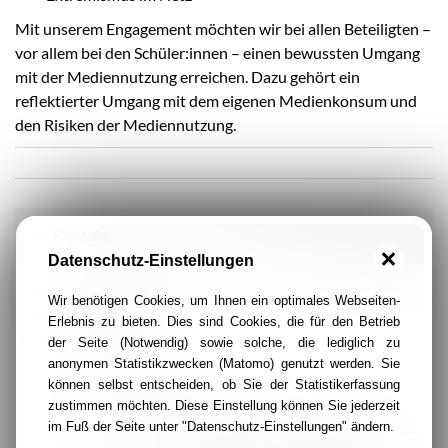
Mit unserem Engagement möchten wir bei allen Beteiligten –
vor allem bei den Schüler:innen – einen bewussten Umgang
mit der Mediennutzung erreichen. Dazu gehört ein
reflektierter Umgang mit dem eigenen Medienkonsum und
den Risiken der Mediennutzung.
Kontakt
Datenschutz-Einstellungen
Medienpädagogik
Wir benötigen Cookies, um Ihnen ein optimales Webseiten-
An St. Ignatius 8
Erlebnis zu bieten. Dies sind Cookies, die für den Betrieb
45128 Essen
der Seite (Notwendig) sowie solche, die lediglich zu
anonymen Statistikzwecken (Matomo) genutzt werden. Sie
0163 3750825
können selbst entscheiden, ob Sie der Statistikerfassung
zustimmen möchten. Diese Einstellung können Sie jederzeit
markus.heijenga@cse.ruhr
im Fuß der Seite unter "Datenschutz-Einstellungen" ändern.