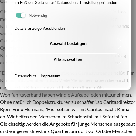
Caritas macht Klima
im Fuß der Seite unter "Datenschutz-Einstellungen" ändern.
Gleichzeitig war der Termin das offizielle Kick-off von Caritas
Notwendig
macht Klima. Denn nach den Baumpflanzungen geht der
Klimaschutz weiter. Das neue Arbeitsfeld des Caritasverbands
Details anzeigen/ausblenden
wurde als Reaktion auf die Flutkatastrophe 2021 vom
Caritasverband initiiert. In den Bereichen Soforthilfe,
Auswahl bestätigen
Quartierarbeit und Jugendbildung werden die Themen
Klimawandel, Prävention und Katastrophenschutz zukünftig
Alle auswählen
durch Caritas macht Klima stärker in den Blick genommen.
“Die Jahreskampagne des Deutschen Caritasverbands heißt ‘Für
Datenschutz
Impressum
Klimaschutz der allen nutzt’. Viele Menschen haben die Furcht,
dass sie sich Klimaschutz nicht leisten können. Als
Wohlfahrtsverband haben wir die Aufgabe jeden mitzunehmen.
Ohne natürlich Doppelstrukturen zu schaffen”, so Caritasdirektor
Björn Enno Hermans, "Hier setzen wir mit Caritas macht Klima
an. Wir helfen den Menschen im Schadensfall mit Soforthilfen.
Gleichzeitig werden die Angebote für junge Menschen ausgebaut
und wir gehen direkt ins Quartier, um dort vor Ort die Menschen