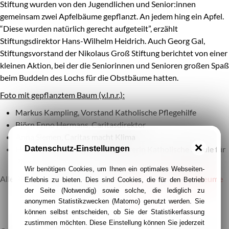
Stiftung wurden von den Jugendlichen und Senior:innen
gemeinsam zwei Apfelbäume gepflanzt. An jedem hing ein Apfel.
“Diese wurden natürlich gerecht aufgeteilt”, erzählt
Stiftungsdirektor Hans-Wilhelm Heidrich. Auch Georg Gal,
Stiftungsvorstand der Nikolaus Groß Stiftung berichtet von einer
kleinen Aktion, bei der die Seniorinnen und Senioren großen Spaß
beim Buddeln des Lochs für die Obstbäume hatten.
Foto mit gepflanztem Baum (v.l.n.r.):
Markus Kampling, Vorstand Katholische Pflegehilfe
Björn Enno Hermans, Caritasdirektor
Anna Siemen, Caritas macht Klima
Helga Nottebohm, Geschäftsführerin Katholische Schule für
Datenschutz-Einstellungen
Pflegeberufe
Wir benötigen Cookies, um Ihnen ein optimales Webseiten-
Alle Bäume und Standorte unter:
www.caritas-e.de/125Baeume
Erlebnis zu bieten. Dies sind Cookies, die für den Betrieb
der Seite (Notwendig) sowie solche, die lediglich zu
anonymen Statistikzwecken (Matomo) genutzt werden. Sie
können selbst entscheiden, ob Sie der Statistikerfassung
zustimmen möchten. Diese Einstellung können Sie jederzeit