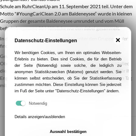
Schule am RuhrCleanUp am 11. September 2021 teil. Unter dem
ful
Motto "#YoungCariClean 2.0 am Baldeneysee“ wurde in kleinen
Gruppen der gesamte Baldeneysee umrundet und vom Müll
befreit. Insgesamt 30 Müllsäcke wurden dabei gesammelt.
In diesem Jahr gab es eine Challenge unter den Gruppen: Wer
Datenschutz-Einstellungen
findet das ungewöhnlichste Müll-Objekt?
Wir benötigen Cookies, um Ihnen ein optimales Webseiten-
Gewinner wurde eine rostige Tresortür mit Zahlenschloss.
Erlebnis zu bieten. Dies sind Cookies, die für den Betrieb
Oberbürgermeister Thomas Kufen prämierte als Jury-Mitglied
der Seite (Notwendig) sowie solche, die lediglich zu
die Gewinner-Gruppe und dankte allen Teilnehmer:innen für ihr
anonymen Statistikzwecken (Matomo) genutzt werden. Sie
Engagement. Die Gewinner-Gruppe kann sich nun auf einen Tag
können selbst entscheiden, ob Sie der Statistikerfassung
zustimmen möchten. Diese Einstellung können Sie jederzeit
mit Stand-Up-Paddeling auf dem Baldeneysee freuen.
im Fuß der Seite unter "Datenschutz-Einstellungen" ändern.
Notwendig
Details anzeigen/ausblenden
Auswahl bestätigen