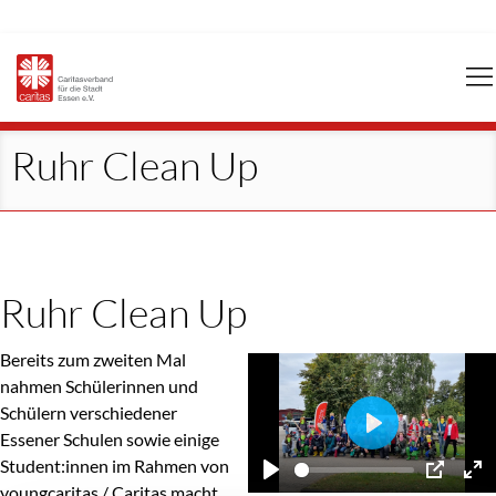
Navigation
überspringen
Ruhr Clean Up
Ruhr Clean Up
Bereits zum zweiten Mal
nahmen Schülerinnen und
Schülern verschiedener
Essener Schulen sowie einige
Play
Student:innen im Rahmen von
youngcaritas / Caritas macht
Play
PIP
En