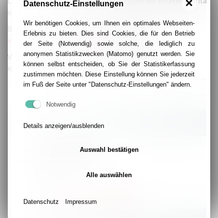
Diensten und Einrichtungen, die Mitglied der Essener Caritas
Datenschutz-Einstellungen
sind.
Wir benötigen Cookies, um Ihnen ein optimales Webseiten-
Bei allgemeinen Fragen wende Dich gerne an:
Erlebnis zu bieten. Dies sind Cookies, die für den Betrieb
interesse@caritas-fuer-essen.de
der Seite (Notwendig) sowie solche, die lediglich zu
anonymen Statistikzwecken (Matomo) genutzt werden. Sie
Wir freuen uns über Dein Interesse und Deine
können selbst entscheiden, ob Sie der Statistikerfassung
Kontaktaufnahme!
zustimmen möchten. Diese Einstellung können Sie jederzeit
im Fuß der Seite unter "Datenschutz-Einstellungen" ändern.
Notwendig
Kontakt
Details anzeigen/ausblenden
Praxiseinstieg Soziales
Auswahl bestätigen
Niederstraße 12 - 16
45141 Essen
Alle auswählen
interesse@caritas-fuer-essen.de
Datenschutz
Impressum