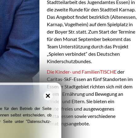
Stadtteilarbeit des Jugendamtes Essen) in
die zweite Runde für den Stadtteil Karnap.
Das Angebot findet bezirklich (Altenessen,
Karnap, Vogelheim) auf dem Spielplatz in
der Boyer Str. statt. Zum Start der Termine
für den Monat September bekommt das
Team Unterstützung durch das Projekt
„Spielen verbindet“ des Deutschen
Kinderschutzbundes.
Die Kinder- und FamilienTISCHE
der
Caritas-SkF-Essen an fünf Standorten im
Essener Stadtgebiet richten sich mit dem
Thema Ernährung und Bewegung an
Kinder und Eltern. Sie bieten ein
kostenfreies und ausgewogenes
e für den Betrieb der Seite
önnen selbst entscheiden, ob
Mittagessen sowie verschiedene
 Seite unter "Datenschutz-
Beratungsangebote.