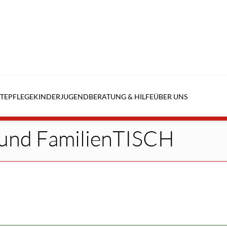
TE
PFLEGE
KINDER
JUGEND
BERATUNG & HILFE
ÜBER UNS
 und FamilienTISCH