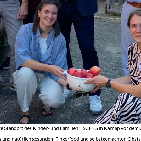
te Standort des Kinder- und FamilienTISCHES in Karnap vor dem
rs und natürlich gesundem Fingerfood und selbstgemachten Obst