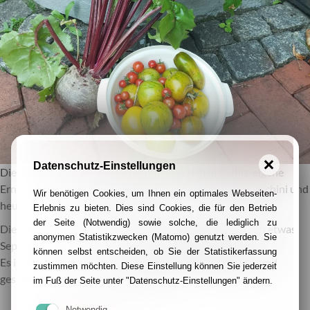
Datenschutz-Einstellungen
Die Kinder der Villa Kunterbunt freuen sich über ihre eigene
Ernte. Leckere Tomaten in allen Größen und Farben, Zucchini und
Wir benötigen Cookies, um Ihnen ein optimales Webseiten-
heute endlich die dicke rote Bete.
Erlebnis zu bieten. Dies sind Cookies, die für den Betrieb
der Seite (Notwendig) sowie solche, die lediglich zu
Die Kinder haben viel geerntet. Die Äpfel brauchen noch etwas
anonymen Statistikzwecken (Matomo) genutzt werden. Sie
Septembersonne, dann werden auch sie gepflückt.
können selbst entscheiden, ob Sie der Statistikerfassung
Es ist toll, dass bei uns im Südostviertel so viel leckeres und
zustimmen möchten. Diese Einstellung können Sie jederzeit
gesundes Obst und Gemüse wächst.
im Fuß der Seite unter "Datenschutz-Einstellungen" ändern.
Notwendig