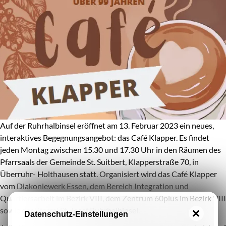
Auf der Ruhrhalbinsel eröffnet am 13. Februar 2023 ein neues,
interaktives Begegnungsangebot: das Café Klapper. Es findet
jeden Montag zwischen 15.30 und 17.30 Uhr in den Räumen des
Pfarrsaals der Gemeinde St. Suitbert, Klapperstraße 70, in
Überruhr- Holthausen statt. Organisiert wird das Café Klapper
vom Diakoniewerk Essen, dem Bereich Integration und
Quartiersarbeit im Bezirk VIII, dem Zentrum 60plus im Bezirk VIII
sowie der Pfarrei St. Josef Ruhrhalbinsel.
Datenschutz-Einstellungen