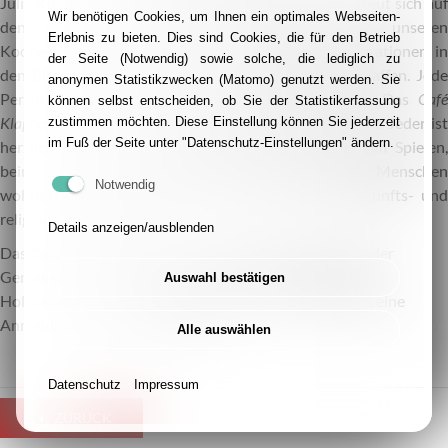
Julia Kumpmann, Mitarbeiterin im Zentrum 60plus freut sich auf
Wir benötigen Cookies, um Ihnen ein optimales Webseiten-
den Start: „Wir möchten gemeinsam mit unseren
Erlebnis zu bieten. Dies sind Cookies, die für den Betrieb
Kooperationspartnerinnen und -partnern alle Generationen in
der Seite (Notwendig) sowie solche, die lediglich zu
den Blick nehmen und einen Ort der Begegnung schaffen. Jede
anonymen Statistikzwecken (Matomo) genutzt werden. Sie
Person ist im Café Klapper herzlich willkommen!“ Das
Café
können selbst entscheiden, ob Sie der Statistikerfassung
Klapper
versteht sich als neuer Treffpunkt im Quartier. Jeder ist
zustimmen möchten. Diese Einstellung können Sie jederzeit
im Fuß der Seite unter "Datenschutz-Einstellungen" ändern.
herzlich eingeladen, beim gemeinsamen Klönen, beim Spielen,
beim Austausch bei Kaffee und Tee, anderen Menschen
Notwendig
wohnortnah zu begegnen. Das Café ist alters-, herkunfts- und
religionsübergreifend.
Details anzeigen/ausblenden
Das Café Klapper findet in den Räumen des Pfarrsaals der
Gemeinde St. Suitbert, Klapperstraße 70, in Überruhr-
Auswahl bestätigen
Holthausen statt. Die Räumlichkeiten sind barrierefrei, eine
Anmeldung ist nicht erforderlich.
Alle auswählen
Datenschutz
Impressum
ZURÜCK