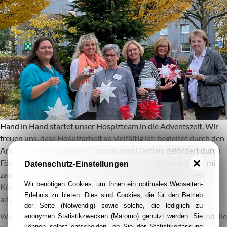
Hand in Hand startet unser Hospizteam in die Adventszeit. Wir
freuen uns, dass Hospizarbeit so vielfältig ist: begleitet durch den
Ambulanter Hospizdienst Cosmas und Damian, gefördert durch
Förderverein Cosmas+Damian e.V. und tatkräftig erarbeitet mit
Datenschutz-Einstellungen
zauberhaften Ideen und geschickten Händen der Kreativen
Wir benötigen Cookies, um Ihnen ein optimales Webseiten-
Könner wurde für unsere Gäste im stationären Hospiz
Erlebnis zu bieten. Dies sind Cookies, die für den Betrieb
adventliche Deko und liebevolle Gastgeschenke gebastelt.
der Seite (Notwendig) sowie solche, die lediglich zu
Was für wunderschöne Geschenke – die Zusammenarbeit und die
anonymen Statistikzwecken (Matomo) genutzt werden. Sie
können selbst entscheiden, ob Sie der Statistikerfassung