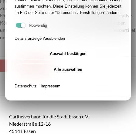
Freude unserer Gäste. Gerne kannst auch Du Teil dieser
zustimmen möchten. Diese Einstellung können Sie jederzeit
Zusammenarbeit werden: ob in der Unterstützung des
im Fuß der Seite unter "Datenschutz-Einstellungen" ändern.
Fördervereins, im
Ehrenamt
im Ambulanten Dienst, als Kreative
Könner:in oder als Kundschaft – in dem kleinen Laden neben
Notwendig
unserem Hospiz finden sich viele weitere adventliche Dekoartikel
und Geschenke!
Details anzeigen/ausblenden
Auswahl bestätigen
ZURÜCK
Alle auswählen
Datenschutz
Impressum
Caritasverband für die Stadt Essen e.V.
Niederstraße 12-16
45141 Essen