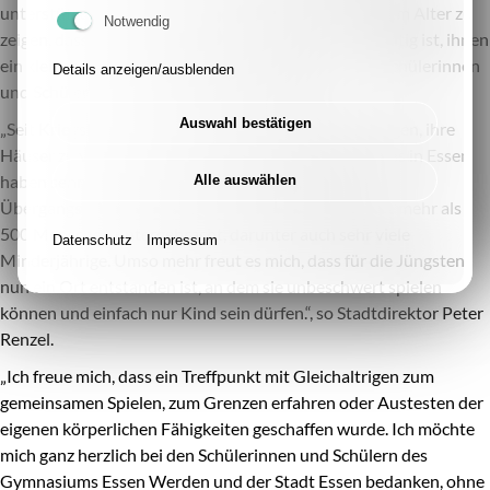
unterstützen zu können, um den Menschen in unserem Alter zu
Notwendig
zeigen, dass sie uns wichtig sind und, dass es uns wichtig ist, ihnen
ein kleines Stück Zuhause geben zu können.“, so die Schülerinnen
Details anzeigen/ausblenden
und Schüler des Gymnasium Essen Werden.
Auswahl bestätigen
„Seit Kriegsbeginn sind Millionen Menschen gezwungen, ihre
Häuser zu verlassen und zu flüchten. Auch hier bei uns in Essen
haben sehr viele Menschen Zuflucht gefunden. Im
Alle auswählen
Übergangswohnheim Kloster Schuir waren zeitweise mehr als
500 Menschen untergebracht, darunter auch sehr viele
Datenschutz
Impressum
Minderjährige. Umso mehr freut es mich, dass für die Jüngsten
nun ein Ort entstanden ist, an dem sie unbeschwert spielen
können und einfach nur Kind sein dürfen.“, so Stadtdirektor Peter
Renzel.
„Ich freue mich, dass ein Treffpunkt mit Gleichaltrigen zum
gemeinsamen Spielen, zum Grenzen erfahren oder Austesten der
eigenen körperlichen Fähigkeiten geschaffen wurde. Ich möchte
mich ganz herzlich bei den Schülerinnen und Schülern des
Gymnasiums Essen Werden und der Stadt Essen bedanken, ohne