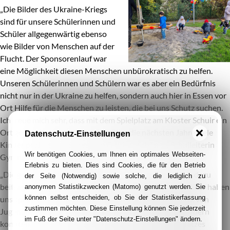
„Die Bilder des Ukraine-Kriegs
sind für unsere Schülerinnen und
Schüler allgegenwärtig ebenso
wie Bilder von Menschen auf der
Flucht. Der Sponsorenlauf war
eine Möglichkeit diesen Menschen unbürokratisch zu helfen.
Unseren Schülerinnen und Schülern war es aber ein Bedürfnis
nicht nur in der Ukraine zu helfen, sondern auch hier in Essen vor
Ort Hilfe für die Menschen zu leisten, die bei uns Schutz suchen.
Ich freue mich sehr, dass mit dem Spielplatz am Kloster Schuir ein
Ort geschaffen wurde, von dem über die nächsten Jahre viele
Datenschutz-Einstellungen
Kinder profitieren können.“ so Felicitas Schönau, Schulleiterin
Wir benötigen Cookies, um Ihnen ein optimales Webseiten-
Gymnasium Essen Werden.
Erlebnis zu bieten. Dies sind Cookies, die für den Betrieb
„Die gesamte Schülerschaft ist stolz, dass wir als Schule dazu
der Seite (Notwendig) sowie solche, die lediglich zu
beitragen konnten zu helfen. Wir Schülerinnen und Schüler haben
anonymen Statistikzwecken (Matomo) genutzt werden. Sie
können selbst entscheiden, ob Sie der Statistikerfassung
uns speziell dafür eingesetzt, dass wir von Kind zu Kind, von
zustimmen möchten. Diese Einstellung können Sie jederzeit
Jugendlichem zu Jugendlichem, unserer Generation fördern
im Fuß der Seite unter "Datenschutz-Einstellungen" ändern.
konnten. Es war uns eine Freude beim Bau des Spielplatzes