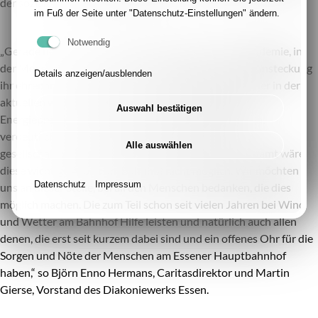
der sozialen Arbeit am Bahnhof.
im Fuß der Seite unter "Datenschutz-Einstellungen" ändern.
Notwendig
„Gerade herausfordernden Zeiten wie die Coronapandemie, in
der Menschen aus verständlichen Ängsten vor einer Ansteckung
Details anzeigen/ausblenden
ihr ehrenamtliches Engagement aufgegeben haben oder in der
aktuellen wirtschaftlichen Situation mit steigenden
Auswahl bestätigen
Energiepreisen auf bezahlte Nebenjobs umschwenken,
verdeutlichen, wie wichtig das Ehrenamt für den
Alle auswählen
gesellschaftlichen Zusammenhalt ist. Ohne das Ehrenamt wäre
diese wichtige Arbeit am Bahnhof nicht möglich. Wir möchten
Datenschutz
Impressum
uns an dieser Stelle, bei all den Menschen bedanken, die dies
möglich machen. Die zum Teil schon seit vielen Jahren bei Wind
und Wetter am Bahnhof Hilfe leisten und natürlich auch allen
denen, die erst seit kurzem dabei sind und ein offenes Ohr für die
Sorgen und Nöte der Menschen am Essener Hauptbahnhof
haben,“ so Björn Enno Hermans, Caritasdirektor und Martin
Gierse, Vorstand des Diakoniewerks Essen.