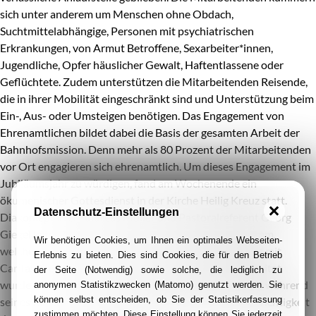
sich unter anderem um Menschen ohne Obdach,
Suchtmittelabhängige, Personen mit psychiatrischen
Erkrankungen, von Armut Betroffene, Sexarbeiter*innen,
Jugendliche, Opfer häuslicher Gewalt, Haftentlassene oder
Geflüchtete. Zudem unterstützen die Mitarbeitenden Reisende,
die in ihrer Mobilität eingeschränkt sind und Unterstützung beim
Ein-, Aus- oder Umsteigen benötigen. Das Engagement von
Ehrenamtlichen bildet dabei die Basis der gesamten Arbeit der
Bahnhofsmission. Denn mehr als 80 Prozent der Mitarbeitenden
vor Ort engagieren sich ehrenamtlich. Um dieses Engagement im
Jubiläumsjahr zu würdigen, fand am Wochenende ein
ökumenischer Gottesdienst in der Kirche Heilig Kreuz statt.
Datenschutz-Einstellungen
Diakoniepfarrer Andreas Müller und Pastoralreferent Georg
Giegel leiteten durch das abwechslungsreiche Programm,
Wir benötigen Cookies, um Ihnen ein optimales Webseiten-
welches von der Band Herz-Jesu-Kirche Burgaltendorf mit
Erlebnis zu bieten. Dies sind Cookies, die für den Betrieb
Caritasdirektor Björn Enno Hermans musikalisch begleitet
der Seite (Notwendig) sowie solche, die lediglich zu
wurde. Im Anschluss zeichnete Bürgermeister Rolf Fliß während
anonymen Statistikzwecken (Matomo) genutzt werden. Sie
können selbst entscheiden, ob Sie der Statistikerfassung
seines Redebeitrags ein eindrucksvolles Bild von der Wichtigkeit
zustimmen möchten. Diese Einstellung können Sie jederzeit