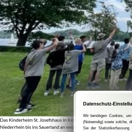
Datenschutz-Einstell
Wir benötigen Cookies, um 
Das Kinderheim St. Josefshaus in Kettwig war letztes Wochenende
(Notwendig) sowie solche, d
Niederrhein bis ins Sauerland an wechselnden Orten zu einem e
Sie der Statistikerfassun