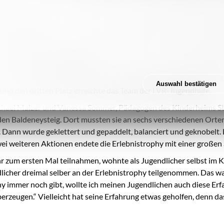
en.
tung aus Essen, dem Kinderhilfezentrum Düsseldorf, dem Haus St. 
eneinander an.
Elf Teams waren der Einladung des Kinderheims St. Josefshaus g
nistrophy gegeneinander an.
 sich den ersten Platz und konnte sich den Wanderpokal für ein Ja
Auswahl bestätigen
nd den dritten Platz erreichte das Team der LVR-Jugendhilfe.
chael Malzer und Vanessa Sommer, Pädagogen des Kinderheims St.
 den Baldeneysteig. Dort mussten sie an sechs verschiedenen Orte
 Dann wurde geklettert und gepaddelt, balanciert und geknobelt. 
ei weiteren Aktionen endete die Erlebnistrophy mit einer große
hr zum ersten Mal teilnahmen, wohnte als Jugendlicher selbst im 
licher dreimal selber an der Erlebnistrophy teilgenommen. Das war 
trophy immer noch gibt, wollte ich meinen Jugendlichen auch diese
zeugen.“ Vielleicht hat seine Erfahrung etwas geholfen, denn das