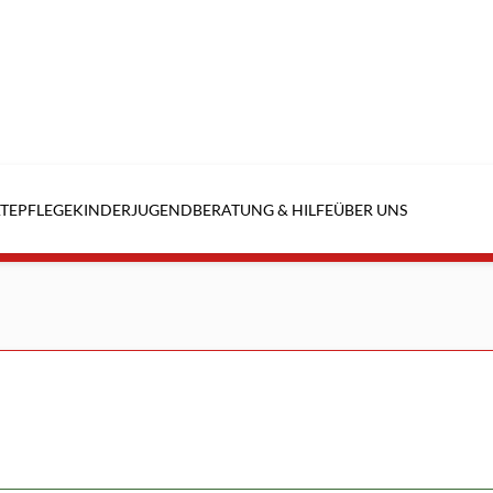
TE
PFLEGE
KINDER
JUGEND
BERATUNG & HILFE
ÜBER UNS