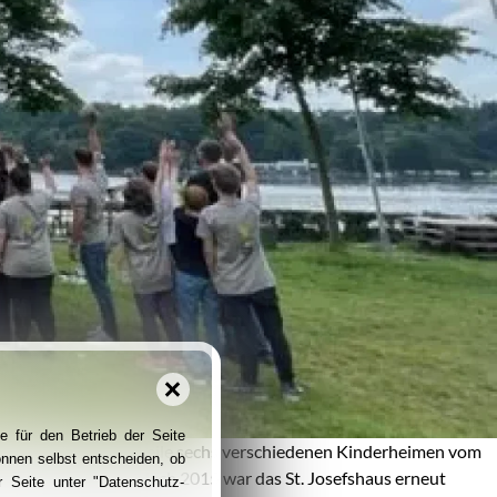
e für den Betrieb der Seite
hr Teams aus mittlerweile sechs verschiedenen Kinderheimen vom
önnen selbst entscheiden, ob
 im Vordergrund. Nach 2015 war das St. Josefshaus erneut
 Seite unter "Datenschutz-