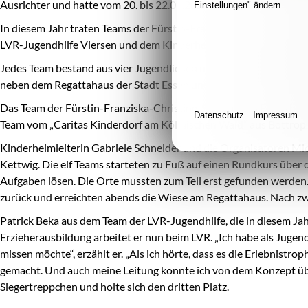
Ausrichter und hatte vom 20. bis 22.05.2022 nach Essen eingelad
Einstellungen" ändern.
In diesem Jahr traten Teams der Fürstin-Franziska-Christine-Stif
LVR-Jugendhilfe Viersen und dem Kinderheim St. Josefshaus geg
Jedes Team bestand aus vier Jugendlichen und einem Pädagogen. 
neben dem Regattahaus der Stadt Essen und traten bei der Erleb
Das Team der Fürstin-Franziska-Christine-Stiftung aus Essen holte
Datenschutz
Impressum
Team vom „Caritas Kinderdorf am Köllnischen Wald“ aus Bottrop u
Kinderheimleiterin Gabriele Schneider und die Organisatoren Mi
Kettwig. Die elf Teams starteten zu Fuß auf einen Rundkurs über
Aufgaben lösen. Die Orte mussten zum Teil erst gefunden werden.
zurück und erreichten abends die Wiese am Regattahaus. Nach zw
Patrick Beka aus dem Team der LVR-Jugendhilfe, die in diesem Ja
Erzieherausbildung arbeitet er nun beim LVR. „Ich habe als Jugend
missen möchte“, erzählt er. „Als ich hörte, dass es die Erlebnis
gemacht. Und auch meine Leitung konnte ich von dem Konzept über
Siegertreppchen und holte sich den dritten Platz.