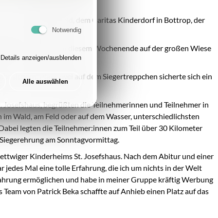
Josef aus Lüdenscheid, dem Caritas Kinderdorf in Bottrop, der
Notwendig
efolgt und zelteten an diesem Wochenende auf der großen Wiese
Details anzeigen/ausblenden
hr sichern. Platz zwei auf dem Siegertreppchen sicherte sich ein
Alle auswählen
 Josefshaus, begrüßten die Teilnehmerinnen und Teilnehmer in
n im Wald, am Feld oder auf dem Wasser, unterschiedlichsten
Dabei legten die Teilnehmer:innen zum Teil über 30 Kilometer
n Siegerehrung am Sonntagvormittag.
Kettwiger Kinderheims St. Josefshaus. Nach dem Abitur und einer
jedes Mal eine tolle Erfahrung, die ich um nichts in der Welt
 Erfahrung ermöglichen und habe in meiner Gruppe kräftig Werbung
 Team von Patrick Beka schaffte auf Anhieb einen Platz auf das