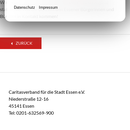
Wir freuen uns, wenn auch 2023 wieder Essen.Original
Datenschutz
Impressum
stattfindet und wir dort mit den Essener Bürgerinnen und
Bürgern in Kontakt kommen!
ZURÜCK
Caritasverband für die Stadt Essen e.V.
Niederstraße 12-16
45141 Essen
Tel: 0201-632569-900