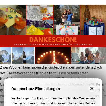
Zwei Wochen lang haben die Kinder, die in den unter dem Dach
des Caritasverbandes für die Stadt Essen organisierten
Kinderbetreuungsangeboten des KiTa Zweckverbandes, der
Caritas-SkF-Essen gGmbH, der Kinder- und Jugendhilfe St. Peter
Datenschutz-Einstellungen
gGmbH sowie der Kindertagesstätte Don Bosco betreut werden,
emsig gebastelt, geschnipselt und geklebt. Für Friedenslichter, die
Wir benötigen Cookies, um Ihnen ein optimales Webseiten-
gegen eine Spende abgegeben wurden und am 27.03. in den
Erlebnis zu bieten. Dies sind Cookies, die für den Betrieb