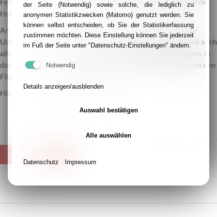
Fenstern leuchteten: hell, weithin sichtbar und als ein Signal der
der Seite (Notwendig) sowie solche, die lediglich zu
Hoffnung.
anonymen Statistikzwecken (Matomo) genutzt werden. Sie
können selbst entscheiden, ob Sie der Statistikerfassung
An alle Mitwirkenden richten wir unser Dankeschön, für die
zustimmen möchten. Diese Einstellung können Sie jederzeit
Unterstützung und die Spenden! Insbesondere gilt der Dank auch
im Fuß der Seite unter "Datenschutz-Einstellungen" ändern.
allen, die die Aktion mit ihrem Engagement ermöglicht haben. In
der Summe wurden mehr als 11.500 Euro gesammelt, die nun den
Notwendig
Flüchtenden zu Gute kommen.
Details anzeigen/ausblenden
Hier geht es zum
Friedenslichter-Film
!
Auswahl bestätigen
Alle auswählen
ZURÜCK
Datenschutz
Impressum