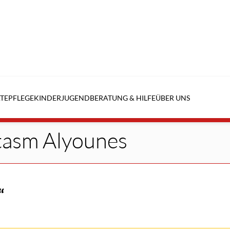
TE
PFLEGE
KINDER
JUGEND
BERATUNG & HILFE
ÜBER UNS
tasm Alyounes
“