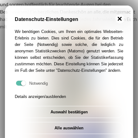
und sorgen hoffentlich für leuchtende Augen bei den
Beschenkten! Ein herzliches Dankeschön an alle, die mitgemacht
haben. Es ist großartig, wie die Aktion jedes Jahr wieder von Euch
Datenschutz-Einstellungen
mit Leben gefüllt wird!
Wir benötigen Cookies, um Ihnen ein optimales Webseiten-
Erlebnis zu bieten. Dies sind Cookies, die für den Betrieb
der Seite (Notwendig) sowie solche, die lediglich zu
anonymen Statistikzwecken (Matomo) genutzt werden. Sie
können selbst entscheiden, ob Sie der Statistikerfassung
zustimmen möchten. Diese Einstellung können Sie jederzeit
im Fuß der Seite unter "Datenschutz-Einstellungen" ändern.
Notwendig
Details anzeigen/ausblenden
Auswahl bestätigen
Alle auswählen