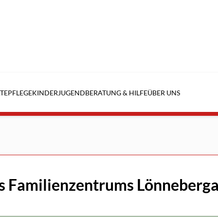
TE
PFLEGE
KINDER
JUGEND
BERATUNG & HILFE
ÜBER UNS
des Familienzentrums Lönneberg