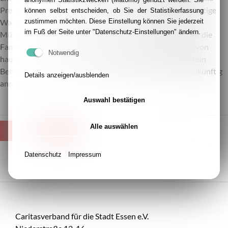
Preise und von dem Hellweg Gutschein über 250 €nachhaltige
können selbst entscheiden, ob Sie der Statistikerfassung
zustimmen möchten. Diese Einstellung können Sie jederzeit
Wasserspiel-Materialien, natürliche Holz Materialien für
im Fuß der Seite unter "Datenschutz-Einstellungen" ändern.
Mülleimer zum Bau vor Gartentor der Kita, Holzbänke für die
Familien, Pflanzenerde und zwei Hochbeete zum Anbau von
Notwendig
hauseigenem Gemüse und Blumen anzuschaffen. So soll ein
Beitrag zum sauberen, nachhaltigen Essen-Horst auch zukünftig
Details anzeigen/ausblenden
anregt werden.
Auswahl bestätigen
Alle auswählen
ZURÜCK
Datenschutz
Impressum
Caritasverband für die Stadt Essen e.V.