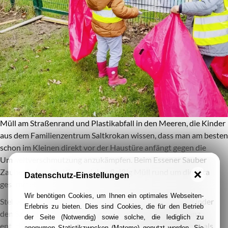
Müll am Straßenrand und Plastikabfall in den Meeren, die Kinder
aus dem Familienzentrum Saltkrokan wissen, dass man am besten
schon im Kleinen direkt vor der Haustüre anfängt gegen die
Umweltverschmutzung anzukämpfen. Beim Essener Sauber
Zauber haben die Kinder daher fleißig Müll rund um die Kita
Datenschutz-Einstellungen
gesammelt.
Wir benötigen Cookies, um Ihnen ein optimales Webseiten-
Stellvertretend für 15.000 Teilnehmer:innen haben die Kinder
Erlebnis zu bieten. Dies sind Cookies, die für den Betrieb
den Sauber Zauber Preis erhalten. In der Kinderkonferenz
der Seite (Notwendig) sowie solche, die lediglich zu
entschieden die Kinder gemeinsam mit den Erzieher:innen als
anonymen Statistikzwecken (Matomo) genutzt werden. Sie