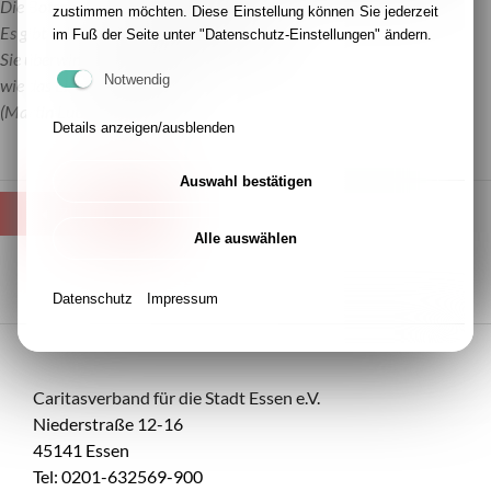
Die Botschaft von Weihnachten:
zustimmen möchten. Diese Einstellung können Sie jederzeit
Es gibt keine größere Kraft als die Liebe.
im Fuß der Seite unter "Datenschutz-Einstellungen" ändern.
Sie überwindet den Hass
Notwendig
wie das Licht die Finsternis.
(Martin Luther King)
Details anzeigen/ausblenden
Auswahl bestätigen
ZURÜCK
Alle auswählen
Datenschutz
Impressum
Caritasverband für die Stadt Essen e.V.
Niederstraße 12-16
45141 Essen
Tel: 0201-632569-900