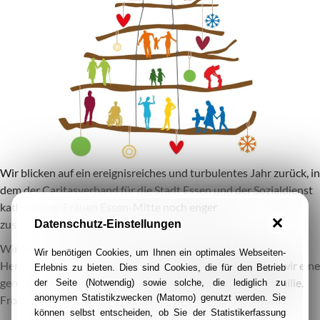
Wir blicken auf ein ereignisreiches und turbulentes Jahr zurück, in
dem der Caritasverband für die Stadt Essen und der Sozialdienst
katholischer Frauen Essen-Mitte noch enger
zusammengewachsen sind.
Datenschutz-Einstellungen
Wir freuen uns auf viele spannende Projekte und neue
Wir benötigen Cookies, um Ihnen ein optimales Webseiten-
Herausforderungen in 2019. Zum heiligen Fest wünschen wir eine
Erlebnis zu bieten. Dies sind Cookies, die für den Betrieb
geruhsame friedliche Zeit im Kreise Ihrer Freunde und Familie.
der Seite (Notwendig) sowie solche, die lediglich zu
anonymen Statistikzwecken (Matomo) genutzt werden. Sie
Frohe Weihnachten und einen guten Rutsch ins neue Jahr!
können selbst entscheiden, ob Sie der Statistikerfassung