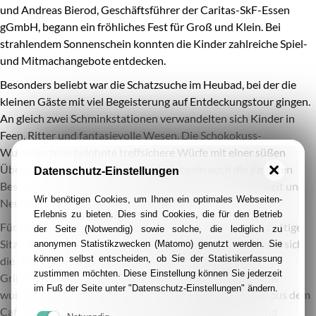
und Andreas Bierod, Geschäftsführer der Caritas-SkF-Essen
gGmbH, begann ein fröhliches Fest für Groß und Klein. Bei
strahlendem Sonnenschein konnten die Kinder zahlreiche Spiel-
und Mitmachangebote entdecken.
Besonders beliebt war die Schatzsuche im Heubad, bei der die
kleinen Gäste mit viel Begeisterung auf Entdeckungstour gingen.
An gleich zwei Schminkstationen verwandelten sich Kinder in
Feen, Ritter und fantasievolle Wesen. Die Schokokuss-
Wurfmaschine belohnte treffsichere Würfe mit einer süßen
Überraschung, während beim Entenangeln auch die jüngsten
Datenschutz-Einstellungen
Besucherinnen und Besucher ihre Geduld, Geschicklichkeit und
Wir benötigen Cookies, um Ihnen ein optimales Webseiten-
Neugier unter Beweis stellen konnten.
Erlebnis zu bieten. Dies sind Cookies, die für den Betrieb
Für das leibliche Wohl war ebenfalls bestens gesorgt. Schattige
der Seite (Notwendig) sowie solche, die lediglich zu
Sitzplätze luden zum Verweilen und Plaudern ein, während sich
anonymen Statistikzwecken (Matomo) genutzt werden. Sie
können selbst entscheiden, ob Sie der Statistikerfassung
die Gäste am Buffet mit frischem Obst, Muffins und
zustimmen möchten. Diese Einstellung können Sie jederzeit
Grillwürstchen stärken konnten. Anlässlich des Jubiläums
im Fuß der Seite unter "Datenschutz-Einstellungen" ändern.
wurden eigens frische Brötchen von der Bäckerei Gräler aus dem
Café Ruhrblick in Burgaltendorf für die vegetarischen und