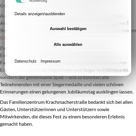
Notwendig
Geflügel-Bratwürstchen gebacken und geliefert.
Details anzeigen/ausblenden
Auch der Elternbeirat engagierte sich mit einer besonderen
Aktion: An einem T-Shirt-Stand konnten Kinder ihre eigenen T-
Auswahl bestätigen
Shirts gestalten. Die dabei gesammelten Spenden kamen unserem
Glückskinderfonds
zugute.
Alle auswählen
Den krönenden Abschluss bildete ein gemeinsamer
Eierstaffellauf, bei dem Eltern, Kinder und pädagogische
Datenschutz
Impressum
Fachkräfte in gemischten Teams gegeneinander antraten. Am
Ende standen nicht die Siegerinnen und Sieger im Mittelpunkt,
sondern der gemeinsame Spaß – und so konnten alle
Teilnehmenden mit einer Siegermedaille und vielen schönen
Erinnerungen einen gelungenen Jubiläumstag ausklingen lassen.
Das Familienzentrum Krachmacherstraße bedankt sich bei allen
Gästen, Unterstützerinnen und Unterstützern sowie
Mitwirkenden, die dieses Fest zu einem besonderen Erlebnis
gemacht haben.