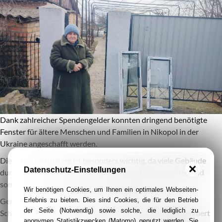
Dank zahlreicher Spendengelder konnten dringend benötigte
Fenster für ältere Menschen und Familien in Nikopol in der
Ukraine angeschafft werden.
Diese Unterstützung ist besonders wichtig, da viele Gebäude
Datenschutz-Einstellungen
durch die Folgen des Ukraine-Kriegs beschädigt wurden und
somit Schutz vor Kälte und Witterung fehlt.
Wir benötigen Cookies, um Ihnen ein optimales Webseiten-
Erlebnis zu bieten. Dies sind Cookies, die für den Betrieb
Gemeinsam mit dem engagierten Unternehmer Thomas
der Seite (Notwendig) sowie solche, die lediglich zu
Schiemann, der sich um die Beschaffung und Logistik kümmerte
anonymen Statistikzwecken (Matomo) genutzt werden. Sie