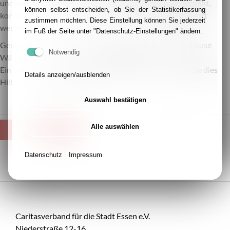
und der din Kontakt mit den Menschen in der Ukraine steht,
können selbst entscheiden, ob Sie der Statistikerfassung
konnten die Fenster erfolgreich an die Familien ausgeliefert
zustimmen möchten. Diese Einstellung können Sie jederzeit
werden.
im Fuß der Seite unter "Datenschutz-Einstellungen" ändern.
Gerade in schwierigen Zeiten bedeutet ein intaktes Zuhause
Notwendig
Wärme, Schutz und ein Stück Hoffnung.
Ein herzliches Dankeschön an alle Unterstützer:innen, die diese
Details anzeigen/ausblenden
Hilfe möglich gemacht haben!
Auswahl bestätigen
Alle auswählen
ZURÜCK
Datenschutz
Impressum
Caritasverband für die Stadt Essen e.V.
Niederstraße 12-16