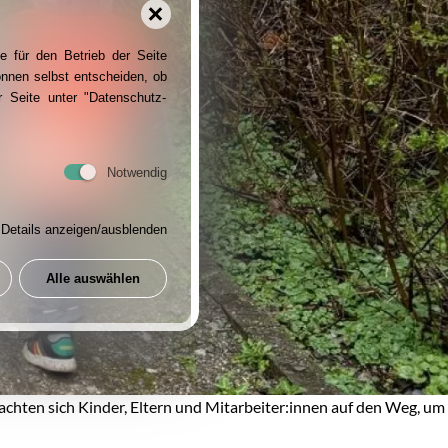
e für den Betrieb der Seite
önnen selbst entscheiden, ob
 Seite unter "Datenschutz-
Notwendig
Details anzeigen/ausblenden
Alle auswählen
hten sich Kinder, Eltern und Mitarbeiter:innen auf den Weg, um