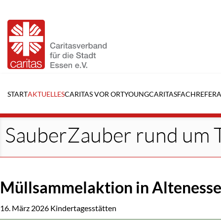
Navigation
überspringen
START
AKTUELLES
CARITAS VOR ORT
YOUNGCARITAS
FACHREFERA
SauberZauber rund um 
Müllsammelaktion in Alteness
16. März 2026
Kindertagesstätten