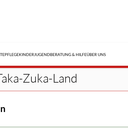
TE
PFLEGE
KINDER
JUGEND
BERATUNG & HILFE
ÜBER UNS
Taka-Zuka-Land
en