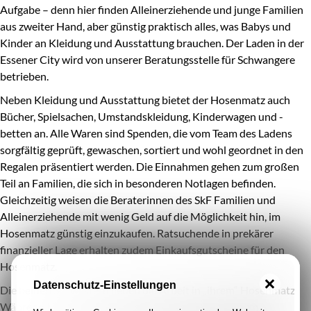
Aufgabe – denn hier finden Alleinerziehende und junge Familien
aus zweiter Hand, aber günstig praktisch alles, was Babys und
Kinder an Kleidung und Ausstattung brauchen. Der Laden in der
Essener City wird von unserer Beratungsstelle für Schwangere
betrieben.
Neben Kleidung und Ausstattung bietet der Hosenmatz auch
Bücher, Spielsachen, Umstandskleidung, Kinderwagen und -
betten an. Alle Waren sind Spenden, die vom Team des Ladens
sorgfältig geprüft, gewaschen, sortiert und wohl geordnet in den
Regalen präsentiert werden. Die Einnahmen gehen zum großen
Teil an Familien, die sich in besonderen Notlagen befinden.
Gleichzeitig weisen die Beraterinnen des SkF Familien und
Alleinerziehende mit wenig Geld auf die Möglichkeit hin, im
Hosenmatz günstig einzukaufen. Ratsuchende in prekärer
finanzieller Lage erhalten zudem Einkaufsgutscheine für den
Hosenmatz.
Datenschutz-Einstellungen
Die beiden Schwestern lieben die Arbeit in „ihrem“ Hosenmatz.
Während Margret Pöhler lieber Sachen sortiert und im