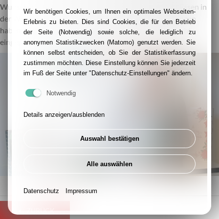
Wunscherfüllerinnen dürfen viele ältere Menschen in Essen in
Wir benötigen Cookies, um Ihnen ein optimales Webseiten-
der Weihnachtszeit ein besonderes Leuchten in den Augen
Erlebnis zu bieten. Dies sind Cookies, die für den Betrieb
haben. Ein herzliches Dankeschön an alle, die mitgemacht,
der Seite (Notwendig) sowie solche, die lediglich zu
eingepackt und Freude verschenkt haben!
anonymen Statistikzwecken (Matomo) genutzt werden. Sie
können selbst entscheiden, ob Sie der Statistikerfassung
zustimmen möchten. Diese Einstellung können Sie jederzeit
im Fuß der Seite unter "Datenschutz-Einstellungen" ändern.
Notwendig
Details anzeigen/ausblenden
Auswahl bestätigen
Alle auswählen
Datenschutz
Impressum
ZURÜCK