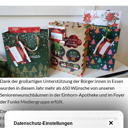
Dank der großartigen Unterstützung der Bürger:innen in Essen
wurden in diesem Jahr mehr als 650 Wünsche von unseren
Seniorenwunschbäumen in der Einhorn-Apotheke und im Foyer
der Funke Mediengruppe erfüllt.
Die liebevoll verpackten Geschenke werden nun von unseren
Mitarbeitenden an die Seniorinnen und Senioren in unseren
Datenschutz-Einstellungen
Einrichtungen verteilt. Dank der vielen Wunscherfüller und