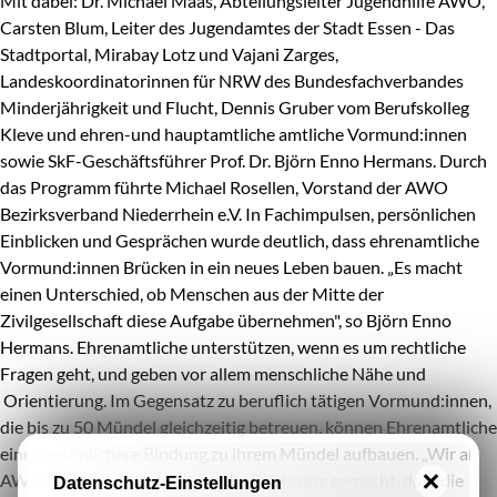
Mit dabei: Dr. Michael Maas, Abteilungsleiter Jugendhilfe AWO,
Carsten Blum, Leiter des Jugendamtes der Stadt Essen - Das
Stadtportal, Mirabay Lotz und Vajani Zarges,
Landeskoordinatorinnen für NRW des Bundesfachverbandes
Minderjährigkeit und Flucht, Dennis Gruber vom Berufskolleg
Kleve und ehren-und hauptamtliche amtliche Vormund:innen
sowie SkF-Geschäftsführer Prof. Dr. Björn Enno Hermans. Durch
das Programm führte Michael Rosellen, Vorstand der AWO
Bezirksverband Niederrhein e.V. In Fachimpulsen, persönlichen
Einblicken und Gesprächen wurde deutlich, dass ehrenamtliche
Vormund:innen Brücken in ein neues Leben bauen. „Es macht
einen Unterschied, ob Menschen aus der Mitte der
Zivilgesellschaft diese Aufgabe übernehmen", so Björn Enno
Hermans. Ehrenamtliche unterstützen, wenn es um rechtliche
Fragen geht, und geben vor allem menschliche Nähe und
Orientierung. Im Gegensatz zu beruflich tätigen Vormund:innen,
die bis zu 50 Mündel gleichzeitig betreuen, können Ehrenamtliche
eine persönlichere Bindung zu ihrem Mündel aufbauen. „Wir als
AWO haben an vielen Stellen die Erfahrung gemacht, dass die
Datenschutz-Einstellungen