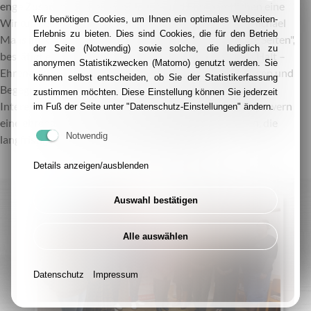
enge Zusammenarbeit von Haupt- und Ehrenamtlichen eine
Wir benötigen Cookies, um Ihnen ein optimales Webseiten-
Wirkung erzielt, die sonst nicht möglich wäre", so Dr. Michael
Erlebnis zu bieten. Dies sind Cookies, die für den Betrieb
Maas im Rahmen der Veranstaltung. „Das gilt für beide Seiten",
der Seite (Notwendig) sowie solche, die lediglich zu
bestätigt eine Ehrenamtliche. Junge Menschen finden Halt –
anonymen Statistikzwecken (Matomo) genutzt werden. Sie
Ehrenamtliche gewinnen neue Perspektiven, Erfahrungen und
können selbst entscheiden, ob Sie der Statistikerfassung
Begegnungen, die ihr eigenes Leben bereichern. Was sie
zustimmen möchten. Diese Einstellung können Sie jederzeit
Interessierten raten würde? „Durchhalten statt Durchpowern -
im Fuß der Seite unter "Datenschutz-Einstellungen" ändern.
eine ehrenamtliche Vormundschaft braucht Menschen, die
Notwendig
langfristig für den anderen da sein möchten."
Details anzeigen/ausblenden
Auswahl bestätigen
Alle auswählen
Datenschutz
Impressum