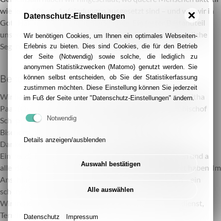
wieder größeren Anfeindungen ausgesetzt sind – und wie wir in
Datenschutz-Einstellungen
Gott Halt und Stärkung finden können. Ein fester Bestandteil
unserer Queer-Gottesdienste ist mittlerweile der persönliche
Wir benötigen Cookies, um Ihnen ein optimales Webseiten-
Segen: für sich allein oder als Liebende. 😇
Erlebnis zu bieten. Dies sind Cookies, die für den Betrieb
der Seite (Notwendig) sowie solche, die lediglich zu
anonymen Statistikzwecken (Matomo) genutzt werden. Sie
Besondere Gäste
können selbst entscheiden, ob Sie der Statistikerfassung
zustimmen möchten. Diese Einstellung können Sie jederzeit
Wir haben uns sehr gefreut über die Teilnahme von Roswitha
im Fuß der Seite unter "Datenschutz-Einstellungen" ändern.
Paas (Queer-Beauftragte des Diözesanrats) und Weihbischof
Notwendig
Schepers (Queer-Beauftragter der Deutschen
Bischofskonferenz).
Details anzeigen/ausblenden
Danke für einen bunten und lebendigen Gottesdienst
Ein herzliches Dankeschön an das Team vom Dom Essen und an
Auswahl bestätigen
alle, die dabei waren und den Gottesdienst mitgestaltet haben. Im
Anschluss gab es noch ein gemütliches Zusammensein – ein
Alle auswählen
schöner Ausklang des Abends.
Wir freuen uns schon auf den nächsten Queer-Gottesdienst,
Termin wird folgen! 🌈
Datenschutz
Impressum