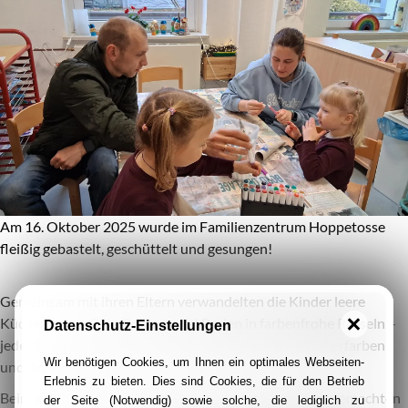
Am 16. Oktober 2025 wurde im Familienzentrum Hoppetosse
fleißig gebastelt, geschüttelt und gesungen!
Gemeinsam mit ihren Eltern verwandelten die Kinder leere
Küchenrollen, Reis, Bohnen und Perlen in farbenfrohe Rasseln –
Datenschutz-Einstellungen
jede ein kleines Kunstwerk, liebevoll bemalt mit Wasserfarben
Wir benötigen Cookies, um Ihnen ein optimales Webseiten-
und Acrylstiften.
Erlebnis zu bieten. Dies sind Cookies, die für den Betrieb
Beim anschließenden Rasselkonzert kamen die selbstgemachten
der Seite (Notwendig) sowie solche, die lediglich zu