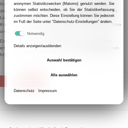
Instrumente direkt zum Einsatz. Die kleinen Musiker:innen
anonymen Statistikzwecken (Matomo) genutzt werden. Sie
können selbst entscheiden, ob Sie der Statistikerfassung
zeigten voller Stolz, was in ihnen steckt, und sorgten für gute
zustimmen möchten. Diese Einstellung können Sie jederzeit
Laune und viel Applaus. Ein fröhlicher Nachmittag voller
im Fuß der Seite unter "Datenschutz-Einstellungen" ändern.
Kreativität, Musik und gemeinsamer Momente – ganz im Sinne
unseres Mottos: Gemeinsam stark!
Notwendig
Damit der Spaß am Musizieren auch zu Hause weitergeht,
Details anzeigen/ausblenden
erhielten die Eltern die Liedtexte und Rhythmikübungen zum
Mitnehmen.
Auswahl bestätigen
Alle auswählen
ZURÜCK
Datenschutz
Impressum