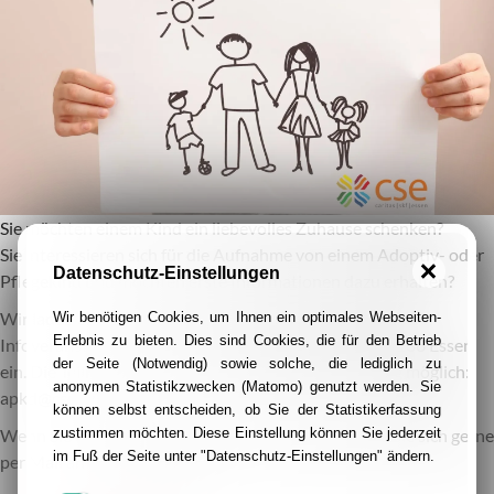
Sie möchten einem Kind ein liebevolles Zuhause schenken?
Sie interessieren sich für die Aufnahme von einem Adoptiv- oder
Datenschutz-Einstellungen
Pflegekind und möchten erste Informationen dazu erhalten?
Wir laden Sie herzlich am 18.11. ab 18 Uhr zu unserer
Wir benötigen Cookies, um Ihnen ein optimales Webseiten-
Erlebnis zu bieten. Dies sind Cookies, die für den Betrieb
Infoveranstaltung in der Dammanstraße 32-38 in 45138 Essen
der Seite (Notwendig) sowie solche, die lediglich zu
ein. Die Teilnahme ist nur nach vorheriger Anmeldung möglich:
anonymen Statistikzwecken (Matomo) genutzt werden. Sie
apkd@cse.ruhr
können selbst entscheiden, ob Sie der Statistikerfassung
Wenn Sie weitere Informationen wünschen, melden Sie sich gerne
zustimmen möchten. Diese Einstellung können Sie jederzeit
im Fuß der Seite unter "Datenschutz-Einstellungen" ändern.
per Mail an apkd@cse.ruhr.