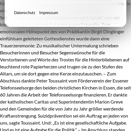
für ihre vorgetragenen Gedanken am Grab einer Freundin. Und in
einem Interview berichtete Dieter Schachta von der
Datenschutz
Impressum
Selbsthilfegruppe der „Hinterbliebenen nach Suizid“ von der
bleiernen Zeit nach dem Tod einer guten Freundin. Zum
emotionalen Höhepunkt des von Prädikantin Birgit Dinglinger
einfühlsam geleiteten Gottesdienstes wurde dann eine
Trauerzeremonie: Zu musikalischer Untermalung schrieben
Besucherinnen und Besucher Segenswünsche für die
Verstorbenen und Worte des Trostes für die Hinterbliebenen auf
leuchtend rote Papierherzen und trugen sie zu den Stufen des
Altars, um sie dort gegen eine Kerze einzutauschen. – Zum
Abschluss dankte Peter Toussaint vom Förderverein der Essener
Telefonseelsorge den beiden christlichen Kirchen in Essen, die seit
60 Jahren die Arbeit der Telefonseelsorge finanzieren. Er dankte
der katholischen Caritas und Superintendentin Marion Greve
und den Gemeinden für die von Jahr zu Jahr größer werdende
Kraftanstrengung. Suizidprävention sei ein Auftrag an jeden von
uns, sagte Toussaint. Und: „Es ist eine gesellschaftliche Aufgabe.
Und es ist eine Aufgabe für die Politik.“ – Im Anschluss standen