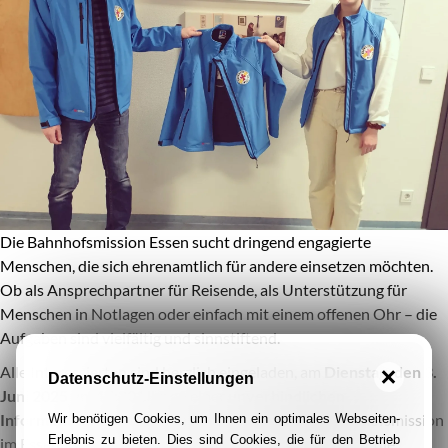
Die Bahnhofsmission Essen sucht dringend engagierte
Menschen, die sich ehrenamtlich für andere einsetzen möchten.
Ob als Ansprechpartner für Reisende, als Unterstützung für
Menschen in Notlagen oder einfach mit einem offenen Ohr – die
Aufgaben sind vielfältig und sinnstiftend.
Alle Interessierten sind herzlich eingeladen, am
Dienstag, den 3.
Datenschutz-Einstellungen
Juni 2025 um 17:30 Uhr
an einer
unverbindlichen
Informationsveranstaltung
in den Räumen der Bahnhofsmission
Wir benötigen Cookies, um Ihnen ein optimales Webseiten-
Erlebnis zu bieten. Dies sind Cookies, die für den Betrieb
im Essener Hauptbahnhof teilzunehmen (Zugang über die