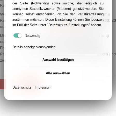
der Seite (Notwendig) sowie solche, die lediglich zu
Radstation). Eine Anmeldung ist nicht erforderlich.
anonymen Statistikzwecken (Matomo) genutzt werden. Sie
Wer sich bereits vorab informieren oder direkt mit dem Team in
können selbst entscheiden, ob Sie der Statistikerfassung
zustimmen möchten. Diese Einstellung können Sie jederzeit
Kontakt treten möchte, kann dies telefonisch unter
0201-230723
im Fuß der Seite unter "Datenschutz-Einstellungen" ändern.
oder per E-Mail an
essen@bahnhofsmission.de
tun.
Die Bahnhofsmission Essen ist für alle Menschen da – ob jung
Notwendig
oder alt, mit Handicap oder in einer persönlichen Krise.
Details anzeigen/ausblenden
Ehrenamtliche Mitarbeiterinnen und Mitarbeiter helfen
Reisenden, bieten Unterstützung in schwierigen Lebenslagen und
zeigen: Niemand muss allein sein.
Auswahl bestätigen
Alle auswählen
ZURÜCK
Datenschutz
Impressum