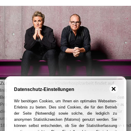
Zum bundesweiten Tag der Kinderhospizarbeit findet auf
Datenschutz-Einstellungen
Initiative des KinderPalliativNetzwerk Essen (KPN) ein
Benefizkonzert statt. Das Künstler-Duo 2Flügel bringt mit dem
Wir benötigen Cookies, um Ihnen ein optimales Webseiten-
Programm „Goldzwanziger“ die Stimmung der 1920er Jahre auf
Erlebnis zu bieten. Dies sind Cookies, die für den Betrieb
die Bühne – mit Augenzwinkern, Gänsehaut und Schwung für
der Seite (Notwendig) sowie solche, die lediglich zu
unsere Zeit. Der Erlös des Konzertes am 8. Februar 2025 um
anonymen Statistikzwecken (Matomo) genutzt werden. Sie
18.00 Uhr in der Aula des B.M.V.-Gymnasiums, Ecke Virchow- und
können selbst entscheiden, ob Sie der Statistikerfassung