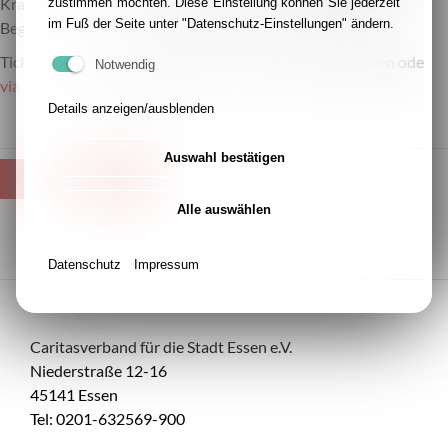
Krawehlstraße, 45147 Essen, fließt in die Beratung und
zustimmen möchten. Diese Einstellung können Sie jederzeit
im Fuß der Seite unter "Datenschutz-Einstellungen" ändern.
Begleitung der Familien des KPN.
Tickets können für 20,- Euro an der Abendkasse erworben oder
Notwendig
via Email
reserviert werden.
Details anzeigen/ausblenden
Auswahl bestätigen
ZURÜCK
Alle auswählen
Datenschutz
Impressum
Caritasverband für die Stadt Essen e.V.
Niederstraße 12-16
45141 Essen
Tel: 0201-632569-900