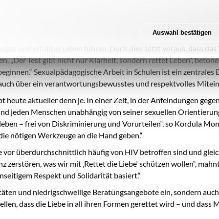
e Bedeutung einer frühzeitigen Testung nicht unterschätzt werden. 
ge Aufklärung zu bieten. Unter dem Motto der ersten AIDS-Kampa
gegenüber LGBTIQ*-Personen, die vermehrt Anfeindungen ausgese
Auswahl bestätigen
 und erfülltes Leben führen. Doch dies setzt voraus, dass das Vir
en. „Der Test gibt nicht nur Klarheit, sondern rettet Leben“, bet
ginnen.“ Sexualpädagogische Arbeit in Schulen ist ein zentrales 
auch über ein verantwortungsbewusstes und respektvolles Miteina
bt heute aktueller denn je. In einer Zeit, in der Anfeindungen g
n und jeden Menschen unabhängig von seiner sexuellen Orientierung
u leben – frei von Diskriminierung und Vorurteilen“, so Kordula 
die nötigen Werkzeuge an die Hand geben.“
vor überdurchschnittlich häufig von HIV betroffen sind und glei
 zerstören, was wir mit ‚Rettet die Liebe‘ schützen wollen“, mah
nseitigem Respekt und Solidarität basiert.“
zitäten und niedrigschwellige Beratungsangebote ein, sondern auc
n, dass die Liebe in all ihren Formen gerettet wird – und dass Men