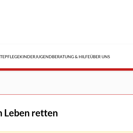
TE
PFLEGE
KINDER
JUGEND
BERATUNG & HILFE
ÜBER UNS
n Leben retten