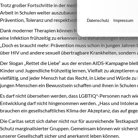
Trotz großer Fortschritte in der medizinischen Versorgung darf di
Arbeit in Schulen weiter auszubauen, um jungen Menschen wichti
Prävention, Toleranz und respektvollem Umgang – insbesondere 
Datenschutz
Impressum
Dank moderner Therapien können Menschen mit HIV heute ein langes
eine Infektion frühzeitig zu erkennen und Behandlungen einzuleit
„Doch es braucht mehr: Prävention muss schon in jungen Jahren be
über HIV und andere sexuell übertragbare Krankheiten, sondern 
Der Slogan „Rettet die Liebe“ aus der ersten AIDS-Kampagne blei
Kinder und Jugendliche frühzeitig lernen, Vielfalt zu akzeptiere
vielfältig, und jeder Mensch hat das Recht, in Liebe und Würde z
jungen Menschen ein Bewusstsein schaffen und ihnen in Schulen 
Es darf nicht übersehen werden, dass LGBTIQ*-Personen nach wie 
Entwicklung darf nicht hingenommen werden. „Hass und Intoleranz
brauchen ein gesellschaftliches Klima der Akzeptanz, das auf gege
Die Caritas setzt sich daher nicht nur für ausreichende Testkapa
Schutz marginalisierter Gruppen. Gemeinsam können wir sicherstelle
unserer Gesellschaft sicher und anerkannt leben können.