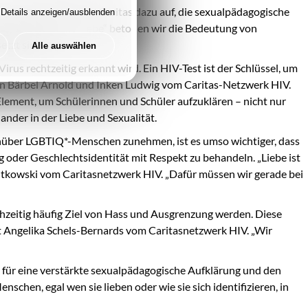
Gleichzeitig ruft die Caritas dazu auf, die sexualpädagogische
Details anzeigen/ausblenden
gne „Rettet die Liebe“ betonen wir die Bedeutung von
tzt sind.
Alle auswählen
us rechtzeitig erkannt wird. Ein HIV-Test ist der Schlüssel, um
onen Bärbel Arnold und Inken Ludwig vom Caritas-Netzwerk HIV.
Element, um Schülerinnen und Schüler aufzuklären – nicht nur
nder in der Liebe und Sexualität.
egenüber LGBTIQ*-Menschen zunehmen, ist es umso wichtiger, dass
 oder Geschlechtsidentität mit Respekt zu behandeln. „Liebe ist
Montkowski vom Caritasnetzwerk HIV. „Dafür müssen wir gerade bei
chzeitig häufig Ziel von Hass und Ausgrenzung werden. Diese
nt Angelika Schels-Bernards vom Caritasnetzwerk HIV. „Wir
h für eine verstärkte sexualpädagogische Aufklärung und den
schen, egal wen sie lieben oder wie sie sich identifizieren, in