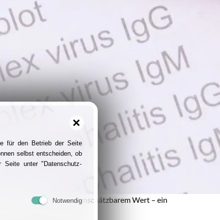
e für den Betrieb der Seite
önnen selbst entscheiden, ob
 Seite unter "Datenschutz-
günstig und dennoch von unschätzbarem Wert – ein
Notwendig