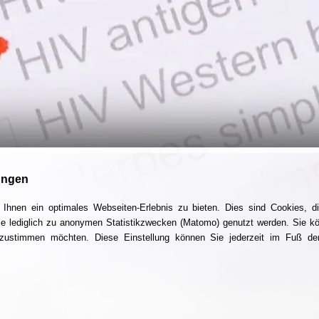
ungen
Ihnen ein optimales Webseiten-Erlebnis zu bieten. Dies sind Cookies, di
ie lediglich zu anonymen Statistikzwecken (Matomo) genutzt werden. Sie k
g zustimmen möchten. Diese Einstellung können Sie jederzeit im Fuß der
itas-SkF-Essen daran, dass der HIV-Test – kostenlos bzw. kosten
HIV bleibt.